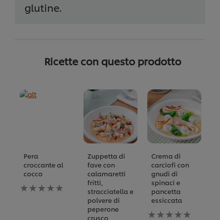
glutine.
Ricette con questo prodotto
Pera
Zuppetta di
Crema di
B
croccante al
fave con
carciofi con
N
cocco
calamaretti
gnudi di
va
fritti,
spinaci e
Nessuna
in
stracciatella e
pancetta
valutazione
p
polvere di
essiccata
inviata
q
peperone
per
Nessuna
re
crusco
questo
valutazione