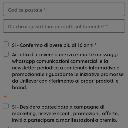
Codice postale
*
Da chi acquisti I tuoi prodotti solitamente?
*
Si - Confermo di avere più di 16 anni *
Accetto di ricevere a mezzo e-mail e messaggi
whatsapp comunicazioni commerciali e la
newsletter periodica a contenuto informativo e
promozionale riguardante le iniziative promosse
da Unilever con riferimento ai propri prodotti e
brand.
Usiamo cookies e tecnologie simili – anche di terze
Si - Desidero partecipare a campagne di
parti – per migliorare la tua esperienza online sul
marketing, ricevere sconti, promozioni, offerte,
nostro sito, beneficiare di alcune opportunità (come
inviti a partecipare a manifestazioni a premio.
salvare la tua "shopping basket" online) e – previo
consenso – fornire funzionalità di social media