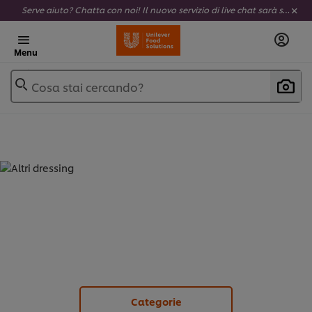
Serve aiuto? Chatta con noi! Il nuovo servizio di live chat sarà sempre attivo e completamente al tuo servizio.
Menu
Cosa stai cercando?
ALTRI DRESSING (
10
)
Categorie