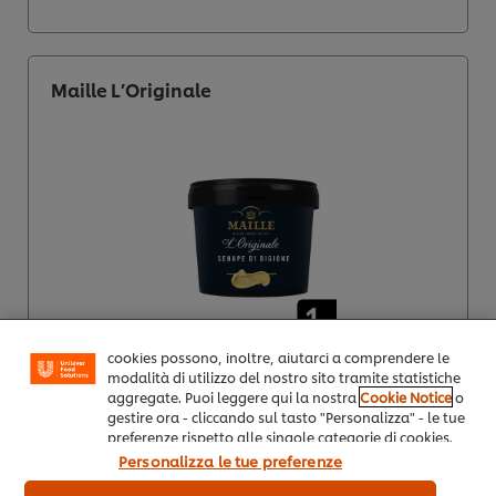
Maille L’Originale
Usiamo cookies e tecnologie simili – anche di terze
parti – per migliorare la tua esperienza online sul
nostro sito, beneficiare di alcune opportunità (come
salvare la tua "shopping basket" online) e – previo
consenso – fornire funzionalità di social media
(Facebook, Instagram, etc.) e personalizzare i
contenuti e gli annunci che vedi in base ai tuoi
interessi (sul nostro sito e su quelli dei partners). I
cookies possono, inoltre, aiutarci a comprendere le
modalità di utilizzo del nostro sito tramite statistiche
aggregate. Puoi leggere qui la nostra
Cookie Notice
o
gestire ora - cliccando sul tasto "Personalizza" - le tue
preferenze rispetto alle singole categorie di cookies.
Cliccando su "Rifiuta" oppure chiudendo il banner
Personalizza le tue preferenze
tramite la X a destra, saranno utilizzati solo i cookies