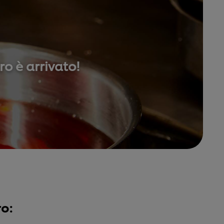
uro
è arrivato!
o: