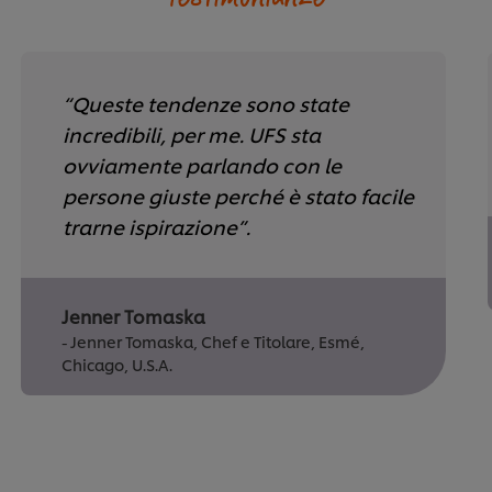
“Queste tendenze sono state
incredibili, per me. UFS sta
ovviamente parlando con le
persone giuste perché è stato facile
trarne ispirazione”.
Jenner Tomaska
- Jenner Tomaska, Chef e Titolare, Esmé,
Chicago, U.S.A.