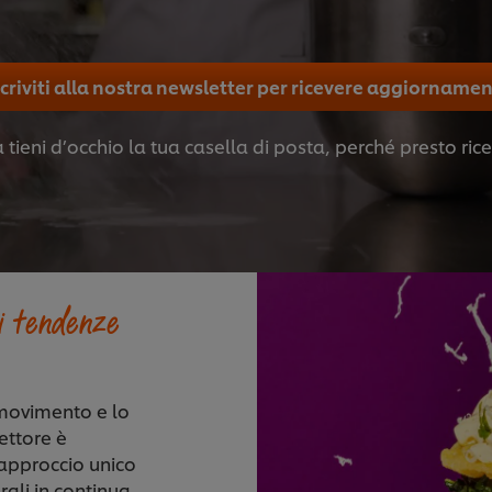
scriviti alla nostra newsletter per ricevere aggiornamen
ra tieni d’occhio la tua casella di posta, perché presto r
ri tendenze
 movimento e lo
ettore è
’approccio unico
rali in continua