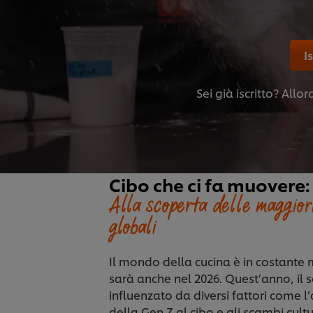
I
Sei già iscritto? Allo
Cibo che ci fa muovere:
Alla scoperta delle maggio
globali
Il mondo della cucina è in costante
sarà anche nel 2026. Quest’anno, il s
influenzato da diversi fattori come l
della Gen Z al cibo e gli scambi cultu