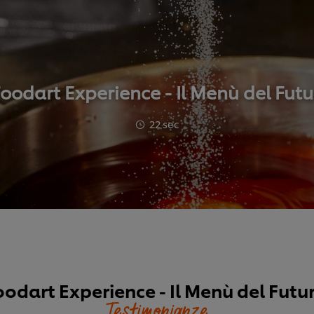
oodart Experience - Il Menù del Fut
22 sec
oodart Experience - Il Menù del Futur
Testimonianze