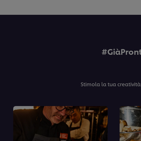
#GiàPront
Stimola la tua creativit