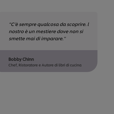
“C’è sempre qualcosa da scoprire. l
nostro è un mestiere dove non si
smette mai di imparare.''
Bobby Chinn
Chef, Ristoratore e Autore di libri di cucina