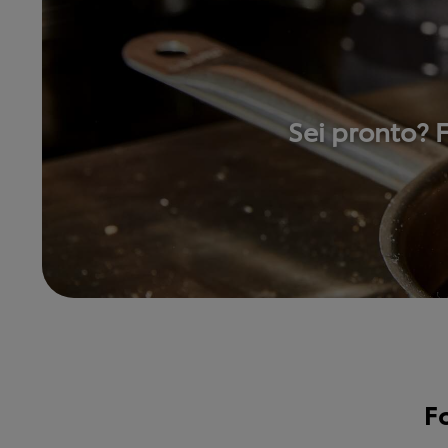
Sei pronto?
F
F