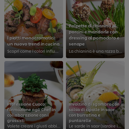
Polpette di chianina ai
porcini e mandorle con
I piatti monocromatici:
dressing al pomodoro e
un nuovo trend in cucina
senape
Scopri come i colori influenzano l’appetito dei tuoi ospiti
La chianina è una razza bovina italiana un tempo utilizzata come forza motrice e ora allevata esclusivamente per la produzione ...
Professione Cuoco:
Involtino di sgombro con
formazione agli Chef in
salsa di cipolle in saor
collaborazione con i
con burratina e
grossisti
puntarelle
Volete creare i giusti abbinamenti e presentare al meglio i vostri piatti sia dolci che salati?
Le sarde in saor (sardèe in saór) sono un antipasto a base di sarde condite con cipolle in agrodolce tipico della cucina venezi...