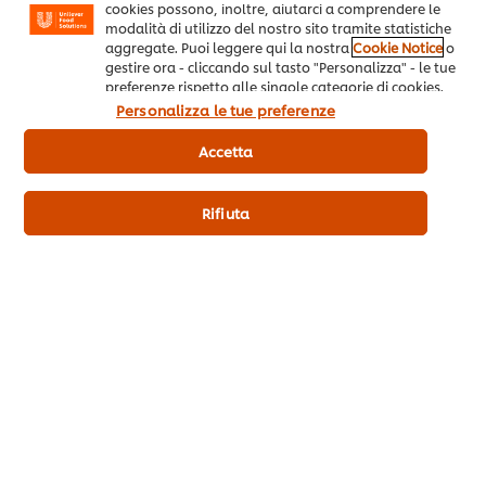
cookies possono, inoltre, aiutarci a comprendere le
gusto: amaro, dolce,
abbinamenti
modalità di utilizzo del nostro sito tramite statistiche
acido, salato
sorprendenti per gusto
aggregate. Puoi leggere qui la nostra
Cookie Notice
o
Come abbinare gli ingredienti per gusto?
Consigli e suggerimenti su come abbinare gli ingredienti per similitudine o per contrasto
gestire ora - cliccando sul tasto "Personalizza" - le tue
preferenze rispetto alle singole categorie di cookies.
Cliccando su "Rifiuta" oppure chiudendo il banner
Personalizza le tue preferenze
tramite la X a destra, saranno utilizzati solo i cookies
necessari e tecnici. Invece, cliccando su "Accetta",
Accetta
acconsenti all’utilizzo di tutti i cookie del nostro sito.
Rifiuta
Home
Ispirazione per gli Chef
Ricette
Prodotti
Promozioni