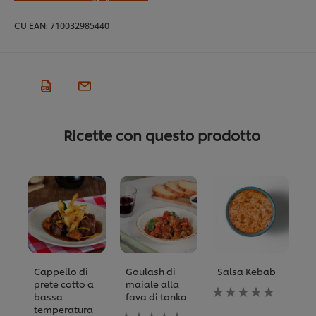
CU EAN:
710032985440
Ricette con questo prodotto
Cappello di
Goulash di
Salsa Kebab
P
prete cotto a
maiale alla
r
Nessuna
bassa
fava di tonka
b
valutazione
temperatura
m
Nessuna
inviata