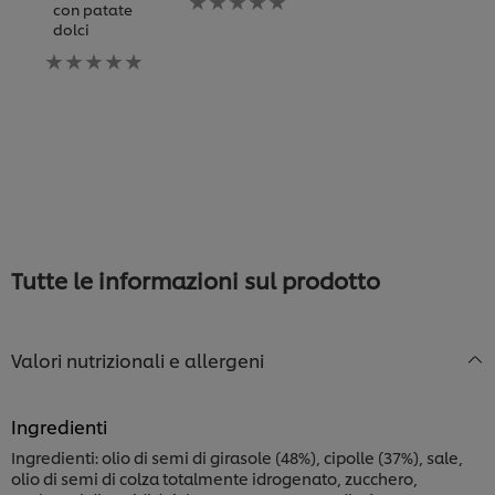
con patate
l
valutazione
per
dolci
inviata
questo
N
Nessuna
per
recipe
va
valutazione
questo
in
inviata
recipe
p
per
q
questo
re
recipe
Tutte le informazioni sul prodotto
Valori nutrizionali e allergeni
Ingredienti
Ingredienti: olio di semi di girasole (48%), cipolle (37%), sale,
olio di semi di colza totalmente idrogenato, zucchero,