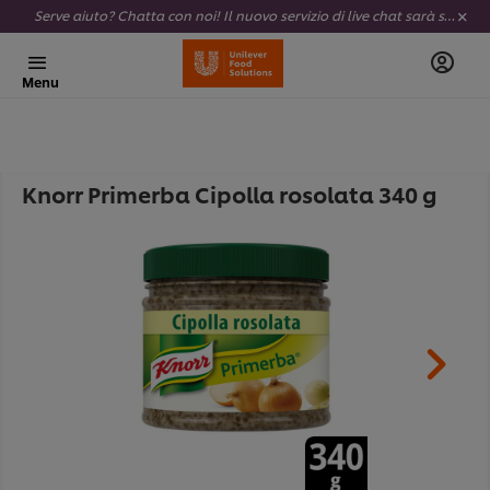
Serve aiuto? Chatta con noi! Il nuovo servizio di live chat sarà sempre attivo e completamente al tuo servizio.
Menu
Knorr Primerba Cipolla rosolata 340 g