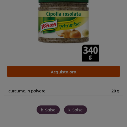
Acquista ora
curcuma in polvere
20 g
h. Salse
k. Salse