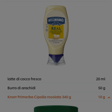
latte di cocco fresco
20 ml
Burro di arachidi
50 g
Knorr Primerba Cipolla rosolata 340 g
10 g