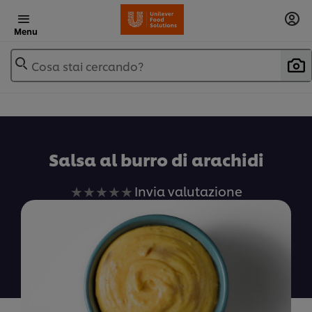
Menu
Cosa stai cercando?
Salsa al burro di arachidi
Nessuna
Invia valutazione
valutazione
inviata
per
questo
recipe