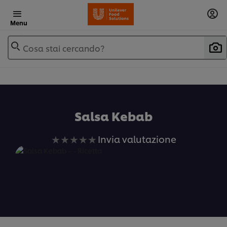
Menu
Cosa stai cercando?
Salsa Kebab
Nessuna
Invia valutazione
valutazione
inviata
per
questo
recipe