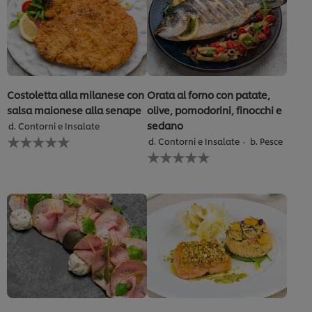
Costoletta alla milanese con
Orata al forno con patate,
salsa maionese alla senape
olive, pomodorini, finocchi e
sedano
d. Contorni e Insalate
Nessuna
d. Contorni e Insalate
b. Pesce
valutazione
Nessuna
inviata
valutazione
per
inviata
questo
per
recipe
questo
recipe