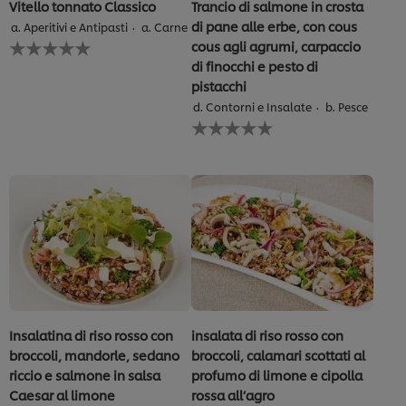
Vitello tonnato Classico
Trancio di salmone in crosta
di pane alle erbe, con cous
a. Aperitivi e Antipasti
a. Carne
Nessuna
cous agli agrumi, carpaccio
valutazione
di finocchi e pesto di
inviata
pistacchi
per
questo
d. Contorni e Insalate
b. Pesce
Nessuna
recipe
valutazione
inviata
per
questo
recipe
Insalatina di riso rosso con
insalata di riso rosso con
broccoli, mandorle, sedano
broccoli, calamari scottati al
riccio e salmone in salsa
profumo di limone e cipolla
Caesar al limone
rossa all’agro