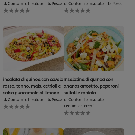
d. Contorni e Insalate
b. Pesce
d. Contorni e Insalate
b. Pesce
Nessuna
Nessuna
valutazione
valutazione
inviata
inviata
per
per
questo
questo
recipe
recipe
insalata di quinoa con cavolo
Insalatina di quinoa con
rosso, tonno, mais, cetrioli e
ananas arrostito, peperoni
salsa guacamole al limone
saltati e robiola
d. Contorni e Insalate
b. Pesce
d. Contorni e Insalate
Nessuna
Legumi e Cereali
valutazione
Nessuna
inviata
valutazione
per
inviata
questo
per
recipe
questo