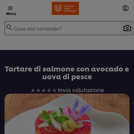
Menu
Cosa stai cercando?
Tartare di salmone con avocado e
uova di pesce
Nessuna
Invia valutazione
valutazione
inviata
per
questo
recipe