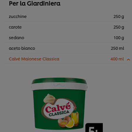
Per la Giardiniera
zucchine
250 g
carote
250 g
sedano
100 g
aceto bianco
250 ml
Calvé Maionese Classica
400 ml