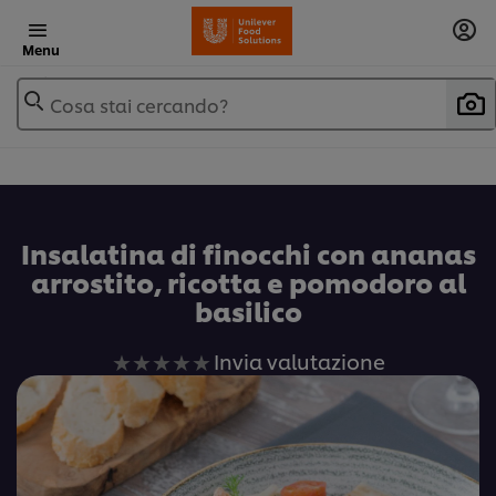
Menu
Cosa stai cercando?
Insalatina di finocchi con ananas
arrostito, ricotta e pomodoro al
basilico
Nessuna
Invia valutazione
valutazione
inviata
per
questo