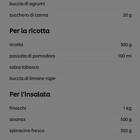
buccia di agrumi
zucchero di canna
20 g
Per la ricotta
ricotta
300 g
passata di pomodoro
100 ml
salsa tabasco
buccia di limone rapè
Per l’insalata
finocchi
1 kg
ananas
500 g
spinacino fresco
350 g