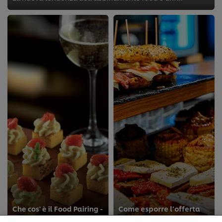
Usiamo cookies e tecnologie simili – anche di terze
parti – per migliorare la tua esperienza online sul
nostro sito, beneficiare di alcune opportunità (come
salvare la tua "shopping basket" online) e – previo
consenso – fornire funzionalità di social media
Che cos' è il Food Pairing -
Come esporre l’offerta
(Facebook, Instagram, etc.) e personalizzare i
seconda parte
per l’aperitivo?
contenuti e gli annunci che vedi in base ai tuoi