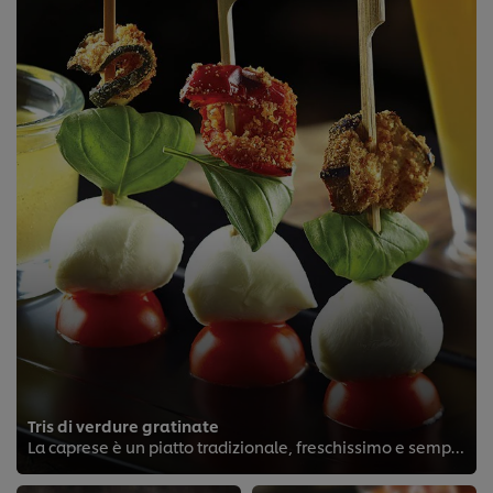
Tris di verdure gratinate
La caprese è un piatto tradizionale, freschissimo e semplicissimo da realizzare. Aggiungete dei pezzetti di verdure gratinate ...