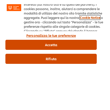
A ogni drink il giusto stuzzichino
Durante l'happy hour è importante ingolosire i Clienti con una "mise en place" ad hoc di stuzzichini e cibi da consumo immediat...
interessi (sul nostro sito e su quelli dei partners). I
cookies possono, inoltre, aiutarci a comprendere le
modalità di utilizzo del nostro sito tramite statistiche
aggregate. Puoi leggere qui la nostra
Cookie Notice
o
gestire ora - cliccando sul tasto "Personalizza" - le tue
preferenze rispetto alle singole categorie di cookies.
Cliccando su "Rifiuta" oppure chiudendo il banner
tramite la X a destra, saranno utilizzati solo i cookies
Personalizza le tue preferenze
necessari e tecnici. Invece, cliccando su "Accetta",
acconsenti all’utilizzo di tutti i cookie del nostro sito.
Accetta
Rifiuta