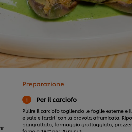
Preparazione
Per il carciofo
Pulire il carciofo togliendo le foglie esterne e
e sale e farcirli con la provola affumicata. Rip
pangrattato, formaggio grattuggiato, prezzemo
nr
forno a 180° per 20 minuti.