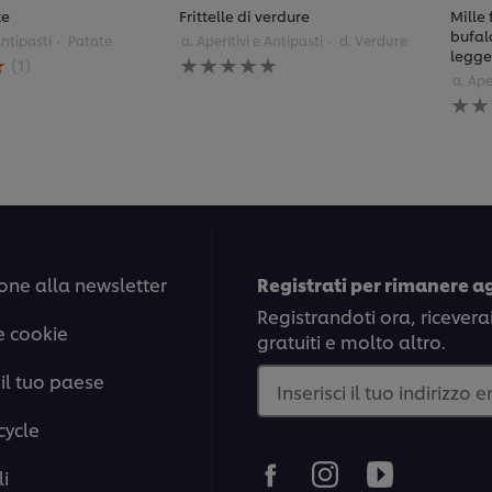
te
Frittelle di verdure
Mille
bufal
Antipasti
Patate
a. Aperitivi e Antipasti
d. Verdure
Nessuna
legge
(1)
valutazione
a. Ape
inviata
Ness
per
valu
questo
invia
recipe
per
ques
reci
one alla newsletter
Registrati per rimanere a
Registrandoti ora, ricevera
e cookie
gratuiti e molto altro.
il tuo paese
Inserisci il tuo indirizzo 
cycle
i