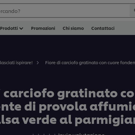
ercando?
Prodotti
Promozioni
Chi siamo
Contattaci
Fiore di carciofo gratinato con cuore fonde
lasciati ispirare!
i carciofo gratinato c
nte di provola affumi
lsa verde al parmigi
Nessuna
Invia valutazione