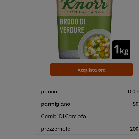
Acquista ora
panna
100 
parmigiano
50
Gambi Di Carciofo
prezzemolo
200