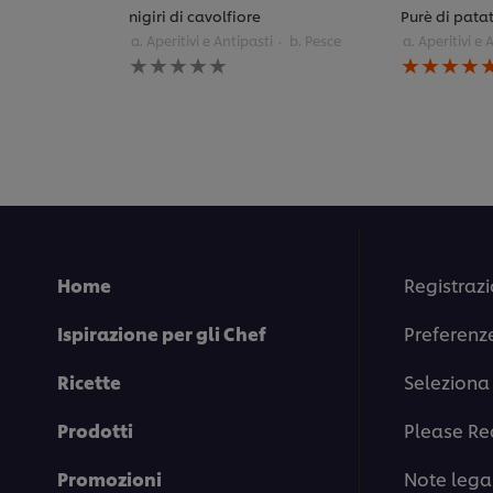
nigiri di cavolfiore
Purè di pata
a. Aperitivi e Antipasti
b. Pesce
a. Aperitivi e 
Nessuna
La
valutazione
valutazione
inviata
media
per
di
questo
questo
recipe
Purè
di
patate
è
5.0
su
5
Home
Registrazi
da
1
Ispirazione per gli Chef
Preferenz
valutazioni.
Ricette
Seleziona 
Prodotti
Please Re
Promozioni
Note legal