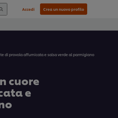
Accedi
Crea un nuovo profilo
nte di provola affumicata e salsa verde al parmigiano
on cuore
cata e
ano