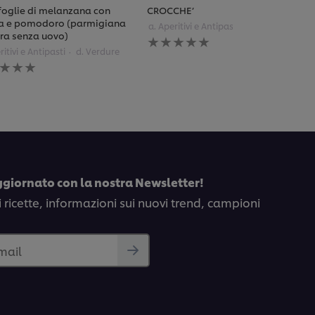
 foglie di melanzana con
CROCCHE’
a e pomodoro (parmigiana
a. Aperitivi e Antipasti
Patate
ra senza uovo)
Nessuna
valutazione
ritivi e Antipasti
d. Verdure
una
inviata
tazione
per
ta
questo
recipe
to
pe
ggiornato con la nostra Newsletter!
i ricette, informazioni sui nuovi trend, campioni
email