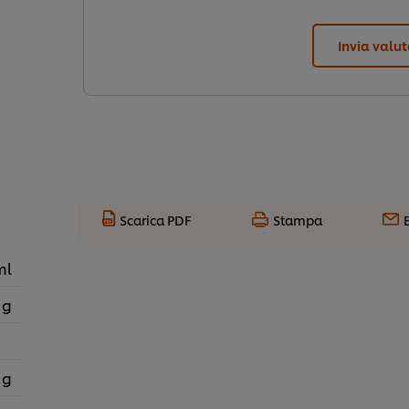
Invia valu
Scarica PDF
Stampa
ml
 g
 g