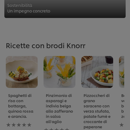
Sostenibilità
Un impegno concreto
Ricette con brodi Knorr
Spaghetti di
Pinzimonio di
Pizzoccheri di
Bast
riso con
asparagi e
grano
verd
bottarga,
indivia belga
saraceno con
bolli
quinoa rossa
allo zafferano
verza stufata,
brod
e arancia.
in salsa
patate fumè e
zenz
all'aglio
croccante di
Nessuna
Ness
peperone
valutazione
Nessuna
valu