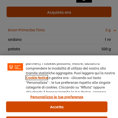
Acquista ora
Knorr Primerba Timo
5 g
Usiamo cookies e tecnologie simili – anche di terze parti
– per migliorare la tua esperienza online sul nostro sito,
sedano
1 nr
beneficiare di alcune opportunità (come salvare la tua
"shopping basket" online) e – previo consenso – fornire
patata
500 g
funzionalità di social media (Facebook, Instagram, etc.)
e personalizzare i contenuti e gli annunci che vedi in
finferli
500 g
base ai tuoi interessi (sul nostro sito e su quelli dei
partners). I cookies possono, inoltre, aiutarci a
burro chiarificato
comprendere le modalità di utilizzo del nostro sito
tramite statistiche aggregate. Puoi leggere qui la nostra
Cookie Notice
o gestire ora - cliccando sul tasto
Per la presentazione
"Personalizza" - le tue preferenze rispetto alle singole
categorie di cookies. Cliccando su "Rifiuta" oppure
chiudendo il banner tramite la X a destra, saranno
portulaca invernale (lattuga dei
200 g
utilizzati solo i cookies necessari e tecnici. Invece,
Personalizza le tue preferenze
minatori)
cliccando su "Accetta", acconsenti all’utilizzo di tutti i
cookie del nostro sito.
Accetta
c. Secondi
a. Carne