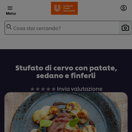
Menu
Cosa stai cercando?
Stufato di cervo con patate,
sedano e finferli
Nessuna
Invia valutazione
valutazione
inviata
per
questo
recipe