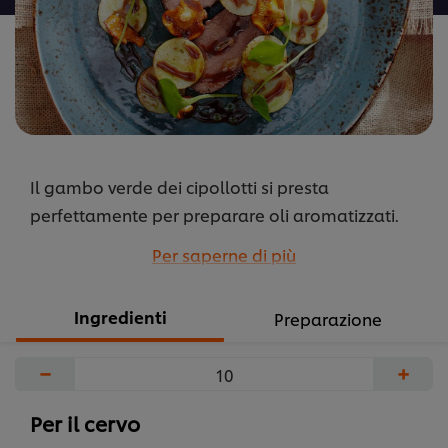
Il gambo verde dei cipollotti si presta
perfettamente per preparare oli aromatizzati.
Non solo conferisce all’olio un intenso colore
Per saperne di più
verde ma anche un tagliente gusto di cipolla.
...
Ingredienti
Preparazione
−
+
Per il cervo