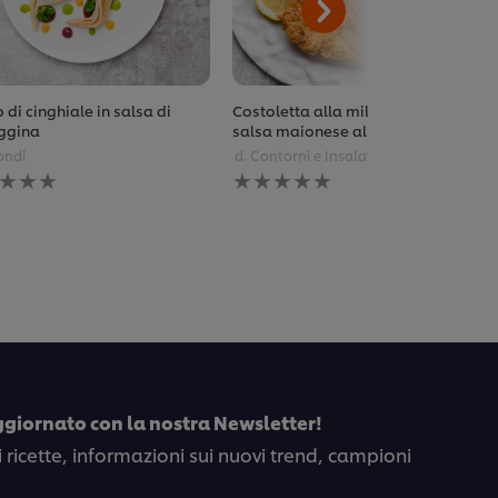
o di cinghiale in salsa di
Costoletta alla milanese con
ggina
salsa maionese alla senape
ondi
d. Contorni e Insalate
una
Nessuna
tazione
valutazione
ta
inviata
per
to
questo
pe
recipe
ggiornato con la nostra Newsletter!
i ricette, informazioni sui nuovi trend, campioni