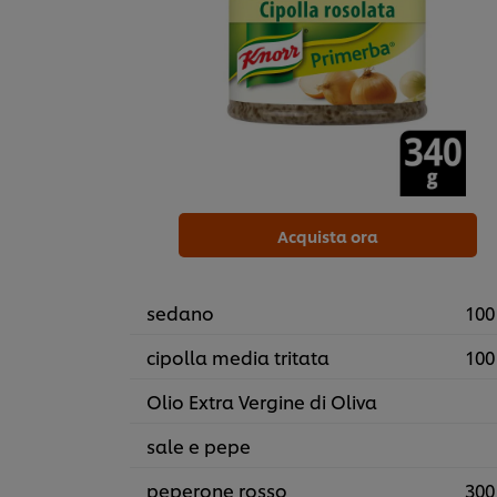
Acquista ora
sedano
100
cipolla media tritata
100
Olio Extra Vergine di Oliva
sale e pepe
peperone rosso
300