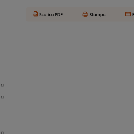
Scarica PDF
Stampa
 g
 g
 g