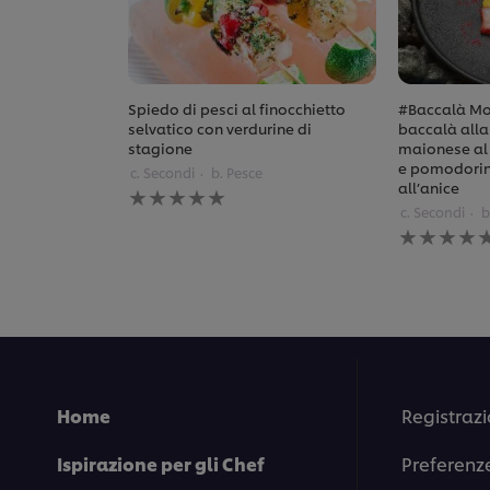
Spiedo di pesci al finocchietto
#Baccalà Mos
selvatico con verdurine di
baccalà alla 
stagione
maionese al
e pomodorini
c. Secondi
b. Pesce
Nessuna
all’anice
valutazione
c. Secondi
b
inviata
Nessuna
per
valutazione
questo
inviata
recipe
per
questo
recipe
Home
Registrazi
Ispirazione per gli Chef
Preferenz