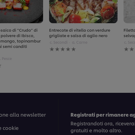
aico di “Crudo” di
Entrecote di vitello con verdure
Filett
polvere di Ibisco,
grigliate e salsa di aglio nero
selva
 mango, topinambur
c. Secondi
a. Carne
c. Sec
 semi canditi
Nessuna
Ness
valutazione
valu
inviata
invia
. Pesce
per
per
questo
ques
recipe
reci
one alla newsletter
Registrati per rimanere a
Registrandoti ora, ricevera
e cookie
gratuiti e molto altro.