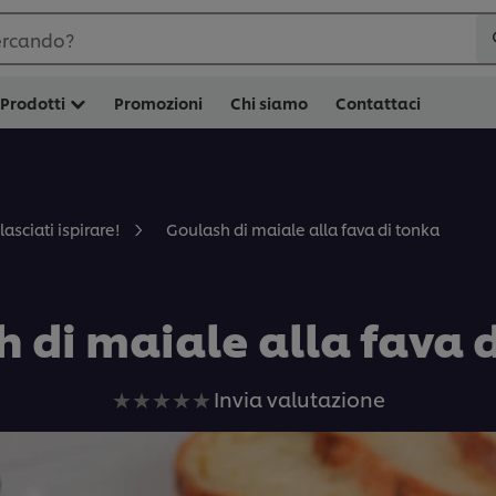
ercando?
Prodotti
Promozioni
Chi siamo
Contattaci
Goulash di maiale alla fava di tonka
lasciati ispirare!
 di maiale alla fava 
Nessuna
Invia valutazione
valutazione
inviata
per