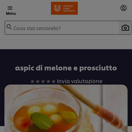
Menu
Cosa stai cercando?
aspic di melone e prosciutto
Nessuna
Invia valutazione
valutazione
inviata
per
questo
recipe