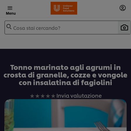
Menu
Cosa stai cercando?
Tonno marinato agli agrumi in
crosta di granelle, cozze e vongole
con insalatina di fagiolini
Nessuna
Invia valutazione
valutazione
inviata
per
questo