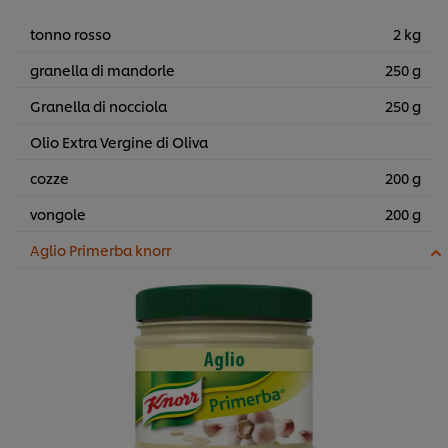
tonno rosso
2 kg
granella di mandorle
250 g
Granella di nocciola
250 g
Olio Extra Vergine di Oliva
cozze
200 g
vongole
200 g
Aglio Primerba knorr