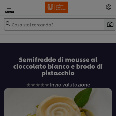
Menu
Cosa stai cercando?
Semifreddo di mousse al
cioccolato bianco e brodo di
pistacchio
Nessuna
Invia valutazione
valutazione
inviata
per
questo