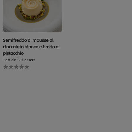
Semifreddo di mousse al
cioccolato bianco e brodo di
pistacchio
Latticini
Dessert
Nessuna
valutazione
inviata
per
questo
recipe
Usiamo cookies e tecnologie simili – anche di terze parti