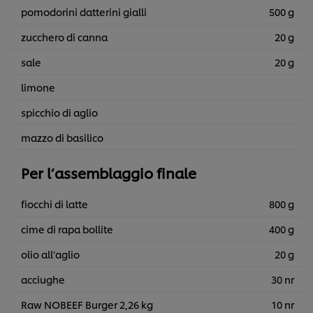
pomodorini datterini gialli
500 g
zucchero di canna
20 g
sale
20 g
limone
spicchio di aglio
mazzo di basilico
Per l’assemblaggio finale
fiocchi di latte
800 g
cime di rapa bollite
400 g
olio all’aglio
20 g
acciughe
30 nr
Usiamo cookies e tecnologie simili – anche di terze parti
– per migliorare la tua esperienza online sul nostro sito,
Raw NOBEEF Burger 2,26 kg
10 nr
beneficiare di alcune opportunità (come salvare la tua