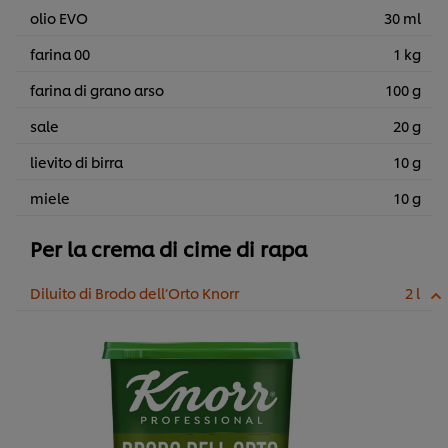
olio EVO
30 ml
farina 00
1 kg
farina di grano arso
100 g
sale
20 g
lievito di birra
10 g
miele
10 g
Per la crema di cime di rapa
Diluito di Brodo dell’Orto Knorr
2 l