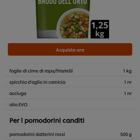
Acquista ora
foglie di cime di rapa/friarielli
1 kg
spicchio d’aglio in camicia
1 nr
acciuga
1 nr
olio EVO
Per i pomodorini canditi
pomodorini datterini rossi
500 g