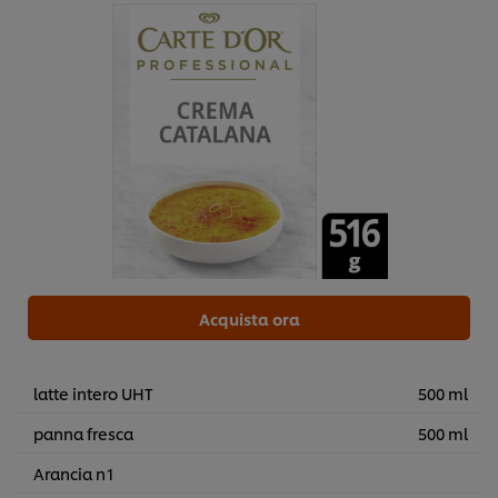
Acquista ora
latte intero UHT
500 ml
panna fresca
500 ml
Arancia n1