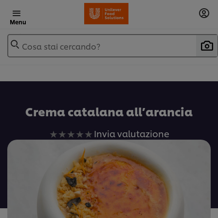
Menu
Cosa stai cercando?
Crema catalana all’arancia
Nessuna
Invia valutazione
valutazione
inviata
per
questo
recipe