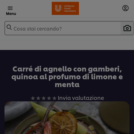
Menu
Cosa stai cercando?
Carré di agnello con gamberi,
quinoa al profumo di limone e
menta
Nessuna
Invia valutazione
valutazione
inviata
per
questo