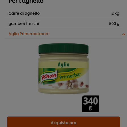
Per l'agnello
Carrè di agnello
2 kg
gamberi freschi
500 g
Aglio Primerba knorr
Acquista ora