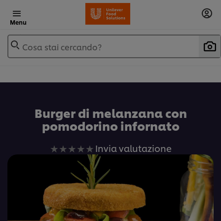
Menu
Cosa stai cercando?
Burger di melanzana con
pomodorino infornato
Nessuna
Invia valutazione
valutazione
inviata
per
questo
recipe