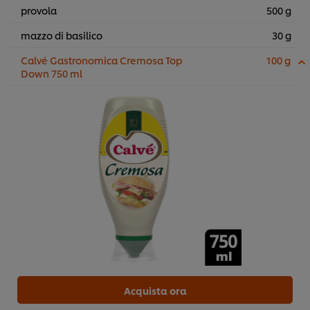
provola
500 g
mazzo di basilico
30 g
Calvé Gastronomica Cremosa Top
100 g
Down 750 ml
Acquista ora