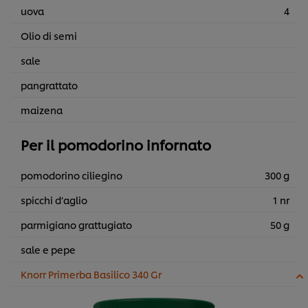
uova
4
Olio di semi
sale
pangrattato
maizena
Per il pomodorino infornato
pomodorino ciliegino
300 g
spicchi d’aglio
1 nr
parmigiano grattugiato
50 g
sale e pepe
Knorr Primerba Basilico 340 Gr