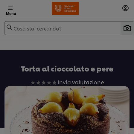
Menu
Cosa stai cercando?
Torta al cioccolato e pere
Nessuna
Invia valutazione
valutazione
inviata
per
questo
recipe