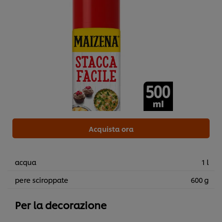
Acquista ora
acqua
1 l
pere sciroppate
600 g
Per la decorazione