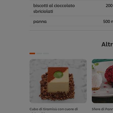
biscotti al cioccolato
200
sbriciolati
panna
500 
Alt
Cubo di tiramisù con cuore di
Sfere di Pann