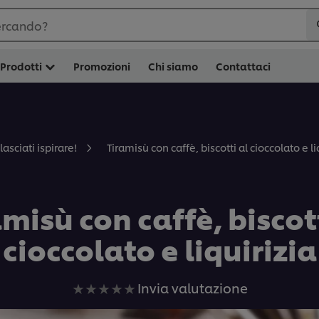
ercando?
Prodotti
Promozioni
Chi siamo
Contattaci
Tiramisù con caffè, biscotti al cioccolato e li
lasciati ispirare!
misù con caffè, biscot
cioccolato e liquirizia
Nessuna
Invia valutazione
valutazione