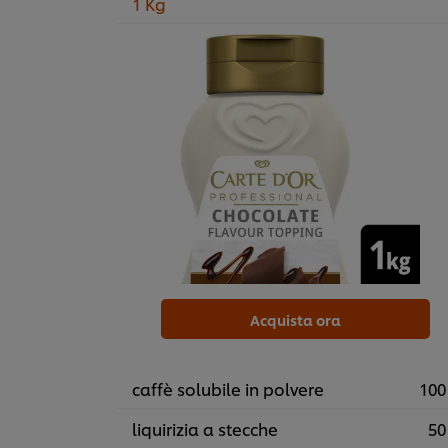
1 Kg
Acquista ora
caffè solubile in polvere
100
liquirizia a stecche
50