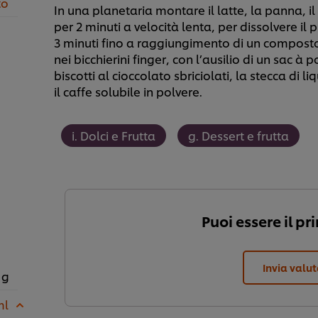
to
In una planetaria montare il latte, la panna, il 
per 2 minuti a velocità lenta, per dissolvere i
3 minuti fino a raggiungimento di un compost
nei bicchierini finger, con l’ausilio di un sac à 
biscotti al cioccolato sbriciolati, la stecca di l
il caffe solubile in polvere.
i. Dolci e Frutta
g. Dessert e frutta
Puoi essere il pr
Invia valu
 g
ml