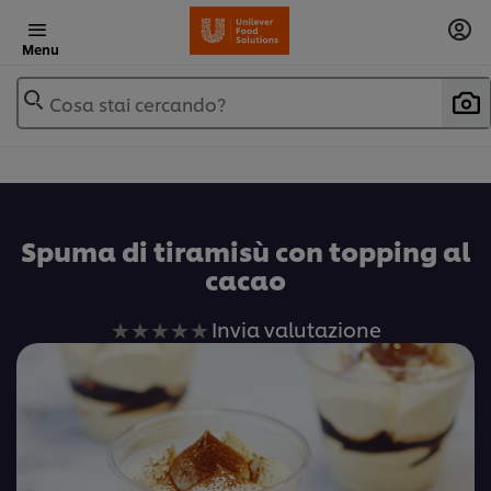
Menu
Cosa stai cercando?
Spuma di tiramisù con topping al
cacao
Nessuna
Invia valutazione
valutazione
inviata
per
questo
recipe