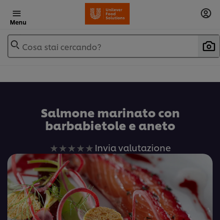
Menu
Cosa stai cercando?
Salmone marinato con
barbabietole e aneto
Nessuna
Invia valutazione
valutazione
inviata
per
questo
recipe