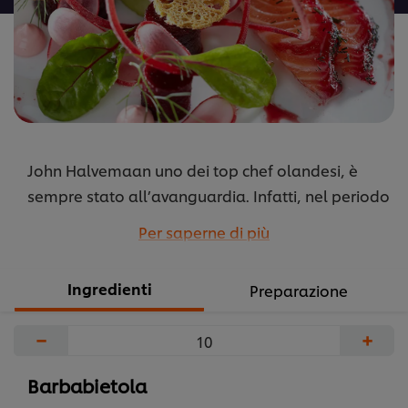
John Halvemaan uno dei top chef olandesi, è
sempre stato all’avanguardia. Infatti, nel periodo
della "nouvelle cuisine", preparava già una
Per saperne di più
ricetta a base di salmone marinato con
barbabietole. Ora, più di trent’anni dopo, questo
Ingredienti
Preparazione
piatto sta tornando nei menù.
...
−
+
Barbabietola