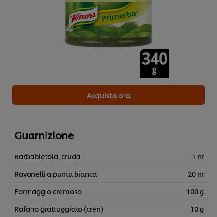
Acquista ora
Guarnizione
Barbabietola, cruda
1 nr
Ravanelli a punta bianca
20 nr
Formaggio cremoso
100 g
Rafano grattuggiato (cren)
10 g