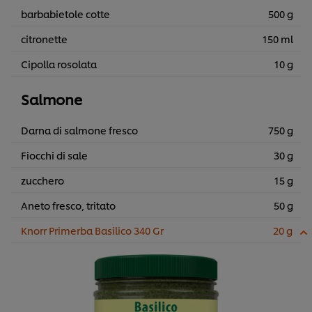
barbabietole cotte
500 g
citronette
150 ml
Cipolla rosolata
10 g
Salmone
Darna di salmone fresco
750 g
Fiocchi di sale
30 g
zucchero
15 g
Aneto fresco, tritato
50 g
Knorr Primerba Basilico 340 Gr
20 g