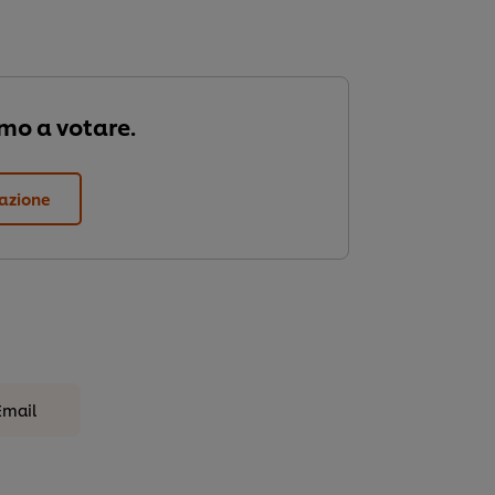
imo a votare.
tazione
Email