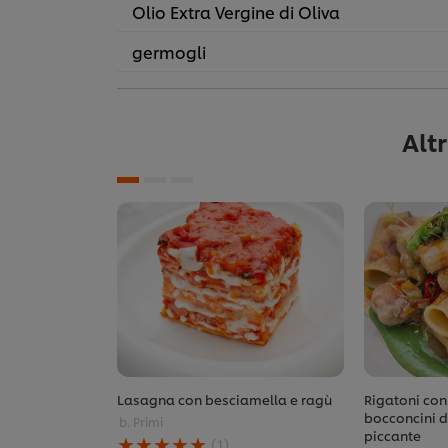
Olio Extra Vergine di Oliva
germogli
Alt
Lasagna con besciamella e ragù
Rigatoni con
bocconcini di
b. Primi
La
piccante
(1)