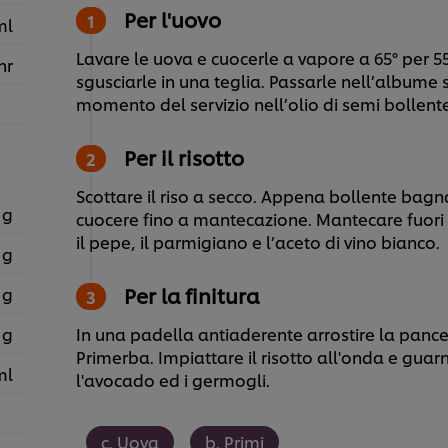
Per l'uovo
ml
Lavare le uova e cuocerle a vapore a 65° per 55
nr
sgusciarle in una teglia. Passarle nell’albume 
momento del servizio nell’olio di semi bollente
Per il risotto
Scottare il riso a secco. Appena bollente bagna
 g
cuocere fino a mantecazione. Mantecare fuori da
il pepe, il parmigiano e l’aceto di vino bianco.
 g
Per la finitura
 g
 g
In una padella antiaderente arrostire la pance
Primerba. Impiattare il risotto all'onda e guarni
ml
l'avocado ed i germogli.
c. Uova
b. Primi