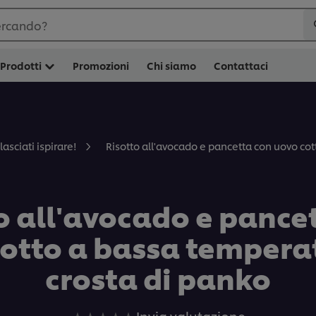
ercando?
Prodotti
Promozioni
Chi siamo
Contattaci
Risotto all'avocado e pancetta con uovo cot
lasciati ispirare!
o all'avocado e pance
otto a bassa tempera
crosta di panko
Nessuna
Invia valutazione