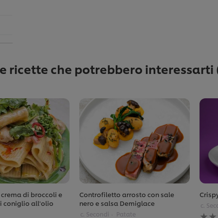
re ricette che potrebbero interessarti
 crema di broccoli e
Controfiletto arrosto con sale
Crisp
 coniglio all'olio
nero e salsa Demiglace
c. Sec
Ness
c. Secondi
Patate