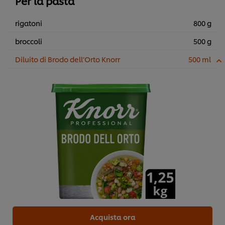
Per la pasta
rigatoni
800 g
broccoli
500 g
Diluito di Brodo dell’Orto Knorr
500 ml
Acquista ora