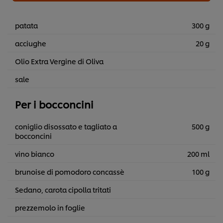
patata
300 g
acciughe
20 g
Olio Extra Vergine di Oliva
sale
Per i bocconcini
coniglio disossato e tagliato a
500 g
bocconcini
vino bianco
200 ml
brunoise di pomodoro concassè
100 g
Sedano, carota cipolla tritati
prezzemolo in foglie