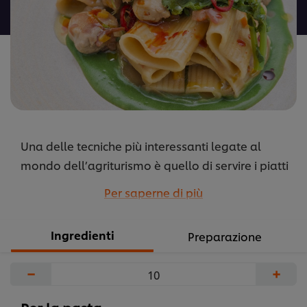
recipe
Una delle tecniche più interessanti legate al
mondo dell’agriturismo è quello di servire i piatti
con olii aromatizzati e preparati in casa.
Per saperne di più
Generalmente in questa tecnica “per infusione” si
porta l’olio ad una temperatura non superiore ai
Ingredienti
Preparazione
60°C prima di aggiungere l’elemento
aromatizzante.
−
+
...