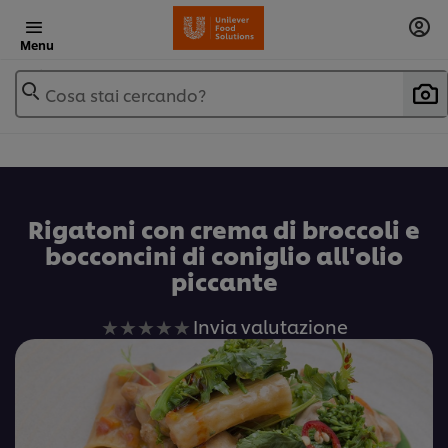
Menu
Cosa stai cercando?
Rigatoni con crema di broccoli e
bocconcini di coniglio all'olio
piccante
Nessuna
Invia valutazione
valutazione
inviata
per
questo