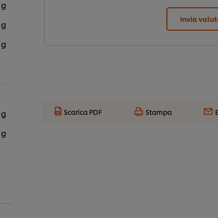
 g
Invia valu
 g
 g
Scarica PDF
Stampa
 g
 g