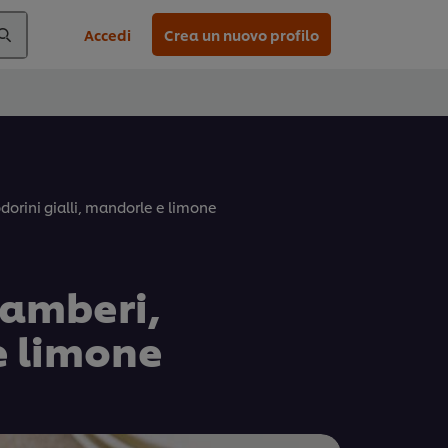
Accedi
Crea un nuovo profilo
odorini gialli, mandorle e limone
 gamberi,
e limone