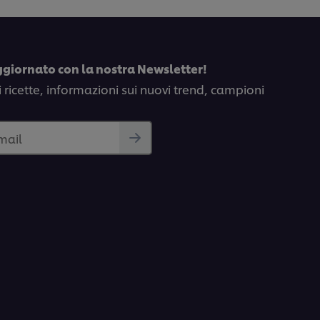
recipe
ggiornato con la nostra Newsletter!
i ricette, informazioni sui nuovi trend, campioni
email