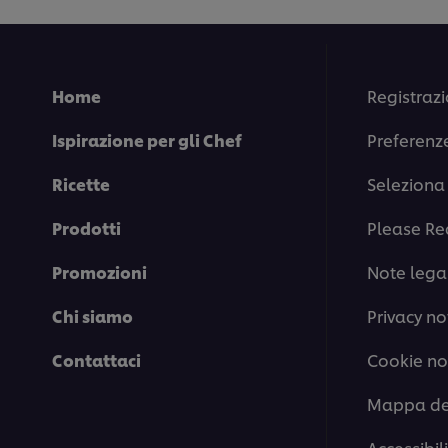
è
5.0
su
5
da
Home
Registrazi
1
valutazioni.
Ispirazione per gli Chef
Preferenz
Ricette
Seleziona 
Prodotti
Please Re
Promozioni
Note legal
Chi siamo
Privacy no
Contattaci
Cookie no
Mappa del
Accessibil