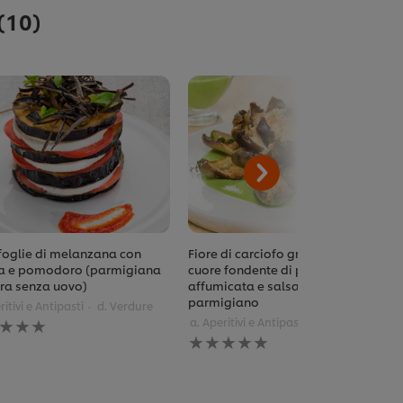
(10)
 foglie di melanzana con
Fiore di carciofo gratinato con
a e pomodoro (parmigiana
cuore fondente di provola
ra senza uovo)
affumicata e salsa verde al
parmigiano
ritivi e Antipasti
d. Verdure
una
a. Aperitivi e Antipasti
tazione
Nessuna
ta
valutazione
inviata
to
per
pe
questo