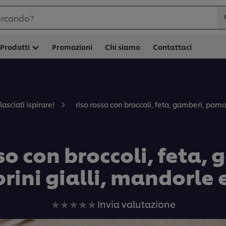
ercando?
Prodotti
Promozioni
Chi siamo
Contattaci
riso rosso con broccoli, feta, gamberi, pom
lasciati ispirare!
so con broccoli, feta,
ini gialli, mandorle 
Nessuna
Invia valutazione
valutazione