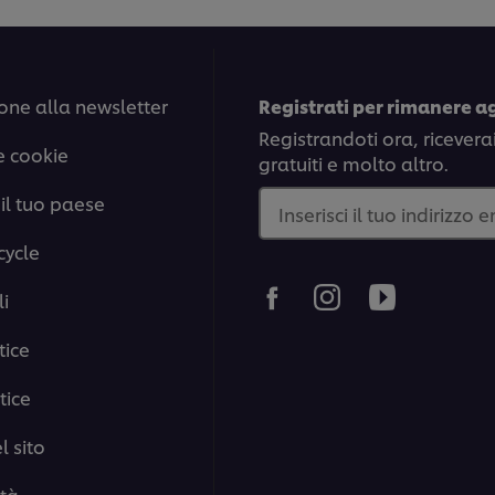
one alla newsletter
Registrati per rimanere a
Registrandoti ora, ricevera
e cookie
gratuiti e molto altro.
il tuo paese
Inserisci il tuo indirizzo 
cycle
i
tice
tice
 sito
ità