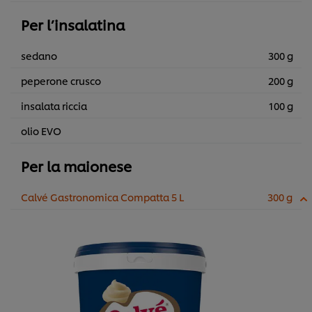
Per l’insalatina
sedano
300 g
peperone crusco
200 g
insalata riccia
100 g
olio EVO
Per la maionese
Calvé Gastronomica Compatta 5 L
300 g