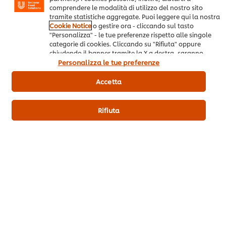
comprendere le modalità di utilizzo del nostro sito
tramite statistiche aggregate. Puoi leggere qui la nostra
Cookie Notice
o gestire ora - cliccando sul tasto
"Personalizza" - le tue preferenze rispetto alle singole
Puoi essere il primo a votare.
categorie di cookies. Cliccando su "Rifiuta" oppure
chiudendo il banner tramite la X a destra, saranno
utilizzati solo i cookies necessari e tecnici. Invece,
Personalizza le tue preferenze
cliccando su "Accetta", acconsenti all’utilizzo di tutti i
Invia valutazione
cookie del nostro sito.
Accetta
Rifiuta
Scarica PDF
Email
Altre ricette che potrebbero