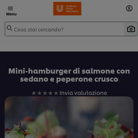
Menu
Cosa stai cercando?
Mini-hamburger di salmone con
sedano e peperone crusco
Nessuna
Invia valutazione
valutazione
inviata
per
questo
recipe