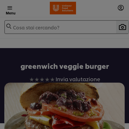
Menu
Cosa stai cercando?
greenwich veggie burger
Nessuna
Invia valutazione
valutazione
inviata
per
questo
recipe