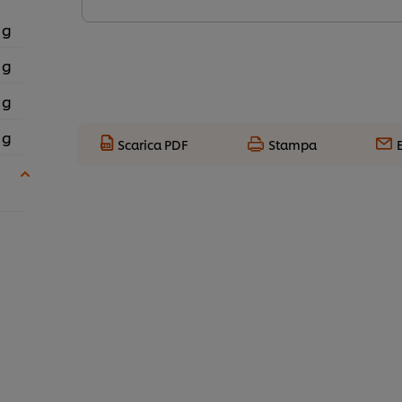
 g
 g
 g
 g
Scarica PDF
Stampa