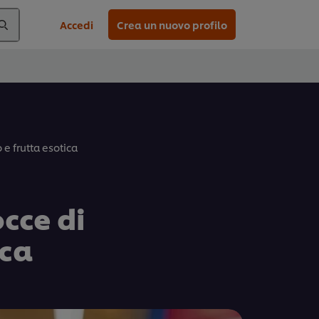
Accedi
Crea un nuovo profilo
o e frutta esotica
occe di
ica