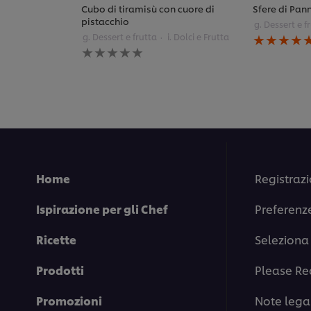
Cubo di tiramisù con cuore di
Sfere di Pann
pistacchio
g. Dessert e f
La
g. Dessert e frutta
i. Dolci e Frutta
Nessuna
valutazione
valutazione
media
inviata
di
per
questo
questo
Sfere
recipe
di
Panna
Cotta
in
tre
varianti
Home
Registrazi
è
5.0
Ispirazione per gli Chef
Preferenz
su
5
da
Ricette
Seleziona 
1
valutazioni.
Prodotti
Please Re
Promozioni
Note legal