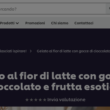
ercando?
Prodotti
Promozioni
Chi siamo
Contattaci
Gelato al fior di latte con gocce di cioccolat
lasciati ispirare!
 al fior di latte con g
occolato e frutta esot
Nessuna
Invia valutazione
valutazione