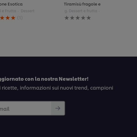
one Esotica
Tiramisù fragole e limone
ci e Frutta
Dessert
g. Dessert e frutta
i. Dolci e Frutta
Nessuna
(1)
tazione
valutazione
ia
inviata
per
to
questo
ione
recipe
ca
ggiornato con la nostra Newsletter!
azioni.
i ricette, informazioni sui nuovi trend, campioni
email