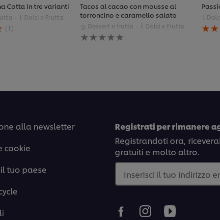
a Cotta in tre varianti
Tacos al cacao con mousse al
Passi
torroncino e caramello salato
rutta
i. Dolci e Frutta
i. Dol
La
g. Dessert e frutta
i. Dolci e Frutta
(1)
Nessuna
valu
valutazione
med
inviata
di
per
ques
questo
Pass
recipe
Esoti
è
5.0
su
5
da
one alla newsletter
Registrati per rimanere a
1
valut
Registrandoti ora, ricevera
e cookie
gratuiti e molto altro.
il tuo paese
Inserisci il tuo indirizzo 
cycle
i