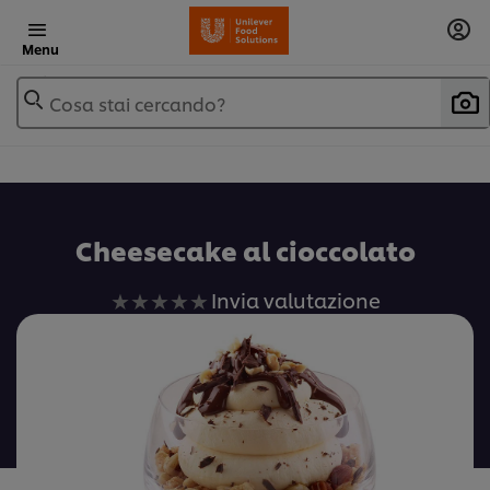
Menu
Cosa stai cercando?
Cheesecake al cioccolato
Nessuna
Invia valutazione
valutazione
inviata
per
questo
recipe