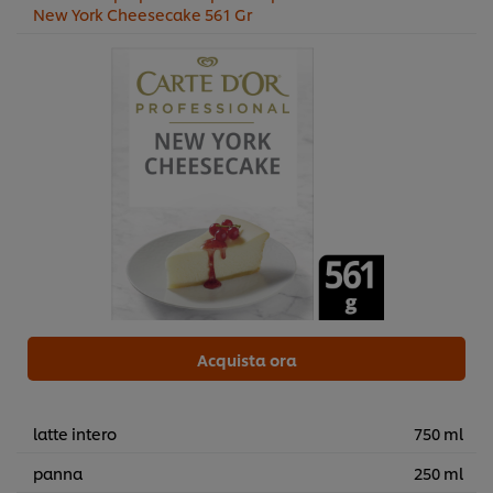
New York Cheesecake 561 Gr
Acquista ora
latte intero
750 ml
panna
250 ml