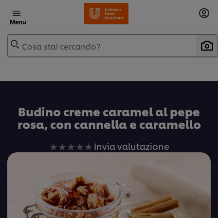
Menu
Cosa stai cercando?
Budino creme caramel al pepe
rosa, con cannella e caramello
Nessuna
Invia valutazione
valutazione
inviata
per
questo
recipe