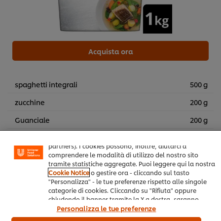
Acquista ora
Usiamo cookies e tecnologie simili – anche di terze parti
spaghetti integrali
500 g
– per migliorare la tua esperienza online sul nostro sito,
beneficiare di alcune opportunità (come salvare la tua
zucchine
200 g
"shopping basket" online) e – previo consenso – fornire
funzionalità di social media (Facebook, Instagram, etc.)
Guanciale
200 g
e personalizzare i contenuti e gli annunci che vedi in
base ai tuoi interessi (sul nostro sito e su quelli dei
pecorino romano
150 g
partners). I cookies possono, inoltre, aiutarci a
comprendere le modalità di utilizzo del nostro sito
uova di lompo o uova di pesce al
50 g
tramite statistiche aggregate. Puoi leggere qui la nostra
Wasabi
Cookie Notice
o gestire ora - cliccando sul tasto
"Personalizza" - le tue preferenze rispetto alle singole
tuorlo d'uovo
10 nr
categorie di cookies. Cliccando su "Rifiuta" oppure
chiudendo il banner tramite la X a destra, saranno
pepe nero
utilizzati solo i cookies necessari e tecnici. Invece,
Personalizza le tue preferenze
cliccando su "Accetta", acconsenti all’utilizzo di tutti i
Olio Extra Vergine di Oliva