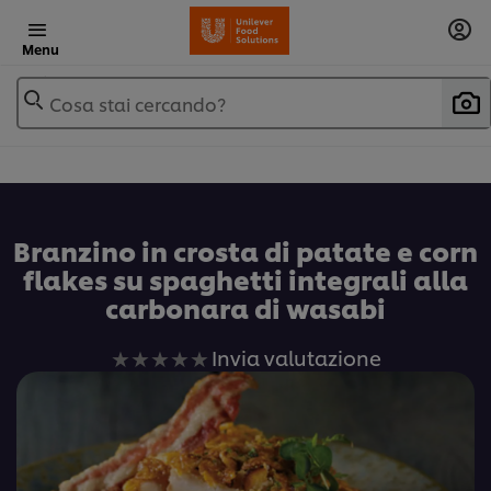
Menu
Cosa stai cercando?
Branzino in crosta di patate e corn
flakes su spaghetti integrali alla
carbonara di wasabi
Nessuna
Invia valutazione
valutazione
inviata
per
questo