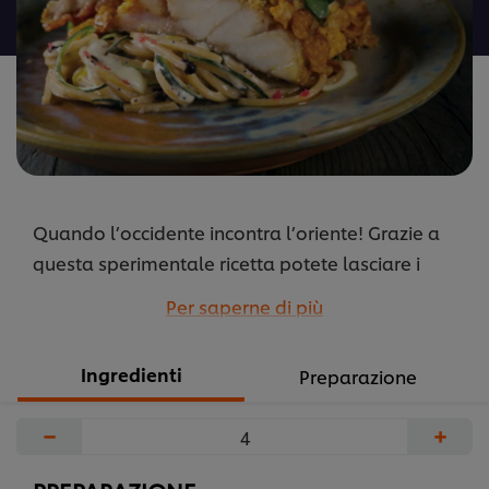
recipe
Quando l’occidente incontra l’oriente! Grazie a
questa sperimentale ricetta potete lasciare i
vostri ospiti a bocca aperta, unendo un classico
Per saperne di più
mediterraneo, il branzino, alla famosissima
pasta piccante nipponica, il wasabi.
Ingredienti
Preparazione
Raccomandato a chi in cucina vuole osare!
...
−
+