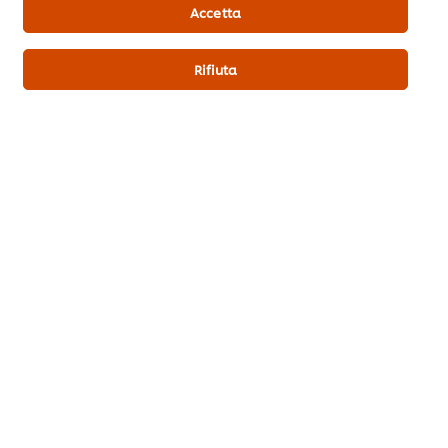
cookie del nostro sito.
Accetta
panna
1 l
Rifiuta
e. Piatti unici
b. Pesce
Puoi essere il primo a votare.
Invia valutazione