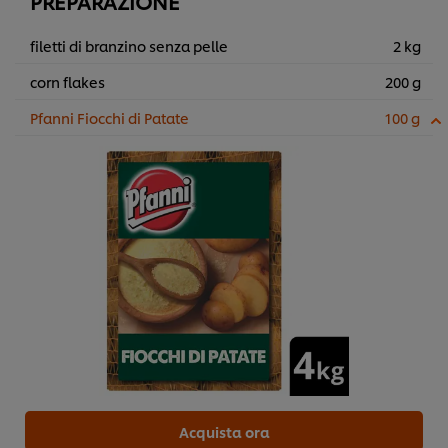
PREPARAZIONE
filetti di branzino senza pelle
2 kg
corn flakes
200 g
Pfanni Fiocchi di Patate
100 g
Acquista ora