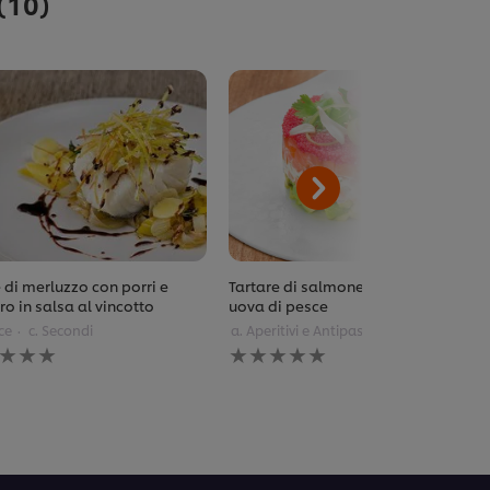
(10)
 di merluzzo con porri e
Tartare di salmone con avocado e
ro in salsa al vincotto
uova di pesce
ce
c. Secondi
a. Aperitivi e Antipasti
b. Pesce
una
Nessuna
tazione
valutazione
ta
inviata
per
to
questo
pe
recipe