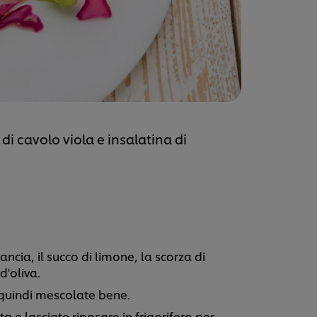
di cavolo viola e insalatina di
ancia, il succo di limone, la scorza di
d'oliva.
 quindi mescolate bene.
ta e lasciate riposare in frigorifero per