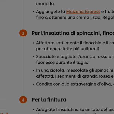
morbido.
Aggiungete la
Maizena Express
e frul
fino a ottenere una crema liscia. Rego
Per l'insalatina di spinacini, fin
Affettate sottilmente il finocchio e il
per ottenere fette più uniformi).
Sbucciate e tagliate l’arancia rossa a
fuoriesce durante il taglio.
In una ciotola, mescolate gli spinacini f
affettati, i segmenti di arancia rossa e
Condite con olio extravergine d’oliva
Per la finitura
Adagiate l'insalatina su un lato del pi
 g