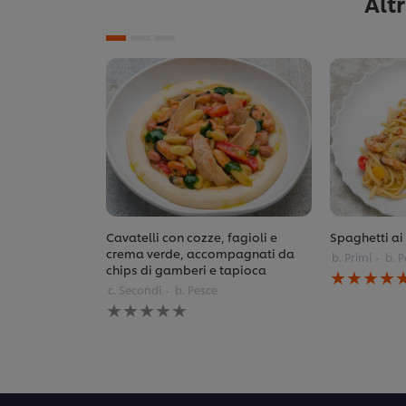
Alt
Cavatelli con cozze, fagioli e
Spaghetti ai 
crema verde, accompagnati da
b. Primi
b. 
chips di gamberi e tapioca
La
valutazione
c. Secondi
b. Pesce
Nessuna
media
valutazione
di
inviata
questo
per
Spaghetti
questo
ai
recipe
frutti
di