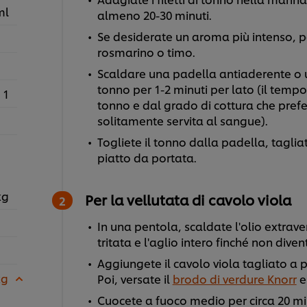
ml
almeno 20-30 minuti.
Se desiderate un aroma più intenso, 
rosmarino o timo.
Scaldare una padella antiaderente o una
tonno per 1-2 minuti per lato (il temp
1
tonno e dal grado di cottura che prefer
solitamente servita al sangue).
Togliete il tonno dalla padella, tagliat
piatto da portata.
kg
Per la vellutata di cavolo viola
In una pentola, scaldate l'olio extraver
tritata e l'aglio intero finché non dive
Aggiungete il cavolo viola tagliato a p
kg
Poi, versate il
brodo di verdure Knorr
e
Cuocete a fuoco medio per circa 20 min