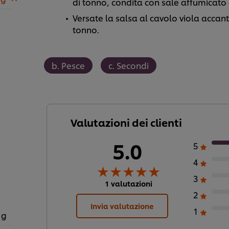
di tonno, condita con sale affumicato e
Versate la salsa al cavolo viola acca
tonno.
b. Pesce
c. Secondi
Valutazioni dei clienti
5.0
5
4
3
1 valutazioni
2
Invia valutazione
1
 g