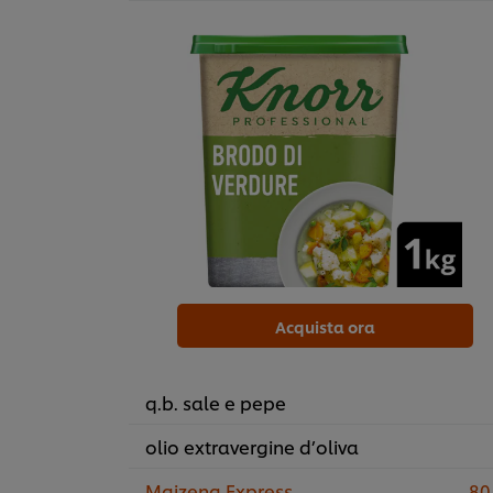
Acquista ora
q.b. sale e pepe
olio extravergine d’oliva
Maizena Express
80