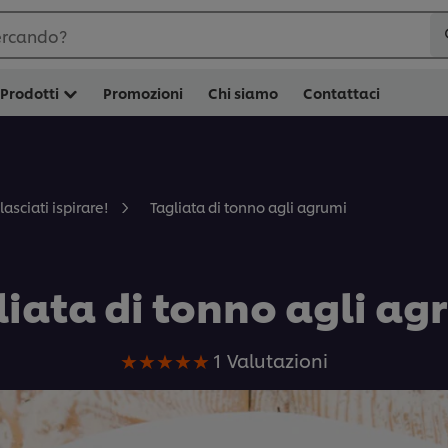
ercando?
Prodotti
Promozioni
Chi siamo
Contattaci
Tagliata di tonno agli agrumi
lasciati ispirare!
liata di tonno agli ag
La
1 Valutazioni
valutazione
media
di