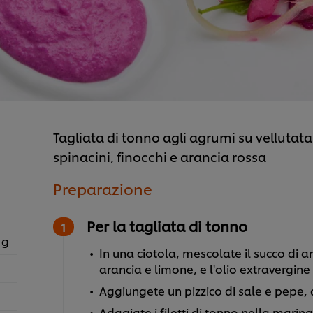
Tagliata di tonno agli agrumi su vellutata 
spinacini, finocchi e arancia rossa
Preparazione
Per la tagliata di tonno
 g
In una ciotola, mescolate il succo di ar
arancia e limone, e l'olio extravergine 
Aggiungete un pizzico di sale e pepe,
Adagiate i filetti di tonno nella marina