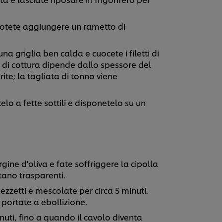
potete aggiungere un rametto di
 griglia ben calda e cuocete i filetti di
o di cottura dipende dallo spessore del
ite; la tagliata di tonno viene
elo a fette sottili e disponetelo su un
gine d'oliva e fate soffriggere la cipolla
ntano trasparenti.
ezzetti e mescolate per circa 5 minuti.
 portate a ebollizione.
uti, fino a quando il cavolo diventa