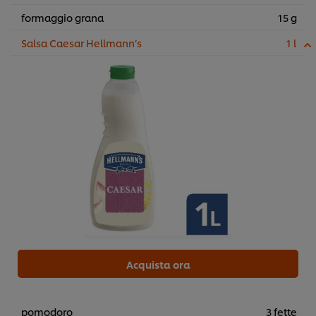
formaggio grana
15 g
Salsa Caesar Hellmann’s
1 l
Acquista ora
pomodoro
3 fette