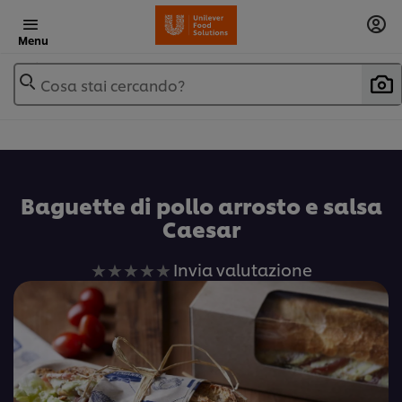
Menu
Cosa stai cercando?
Baguette di pollo arrosto e salsa
Caesar
Nessuna
Invia valutazione
valutazione
inviata
per
questo
recipe