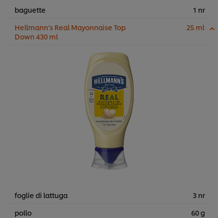
baguette
1 nr
Hellmann’s Real Mayonnaise Top
25 ml
Down 430 ml
foglie di lattuga
3 nr
pollo
60 g