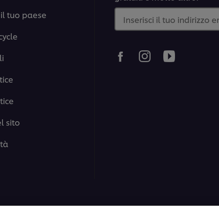
il tuo paese
Inserisci il tuo indirizzo 
cycle
i
tice
tice
 sito
ità