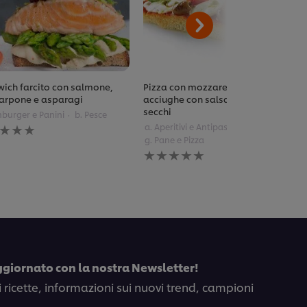
ich farcito con salmone,
Pizza con mozzarella di bufala e
rpone e asparagi
acciughe con salsa di pomodori
secchi
mburger e Panini
b. Pesce
una
a. Aperitivi e Antipasti
tazione
g. Pane e Pizza
ta
Nessuna
valutazione
to
inviata
pe
per
questo
recipe
ggiornato con la nostra Newsletter!
i ricette, informazioni sui nuovi trend, campioni