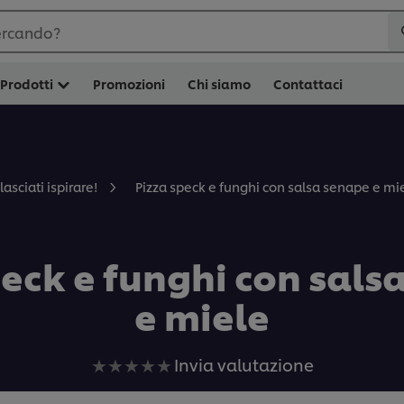
ercando?
Prodotti
Promozioni
Chi siamo
Contattaci
Pizza speck e funghi con salsa senape e mi
lasciati ispirare!
peck e funghi con sals
e miele
Nessuna
Invia valutazione
valutazione