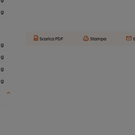
 g
Scarica PDF
Stampa
 g
 g
 g
 g