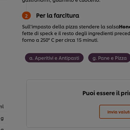
Per la farcitura
Sull’impasto della pizza stendere la salsa
Hone
fette di speck e il resto degli ingredienti prec
forno a 250° C per circa 15 minuti.
a. Aperitivi e Antipasti
g. Pane e Pizza
Puoi essere il pr
ml
Invia valu
 g
 g