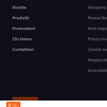
Ricette
Seleziona 
Prodotti
Please Re
Promozioni
Note legal
Chi siamo
Privacy no
Contattaci
Cookie no
Mappa del
Accessibil