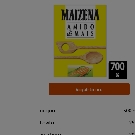
Acquista ora
acqua
500 
lievito
25
zucchero
20