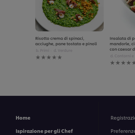
Risotto crema di spinaci,
Insalata di p
acciughe, pane tostato e pinoli
mandorle, ci
con caesar d
b. Primi
d. Verdure
Nessuna
d. Contorni e
valutazione
Nessuna
inviata
valutazione
per
inviata
questo
per
recipe
questo
recipe
Home
Registrazi
Ispirazione per gli Chef
Preferenz