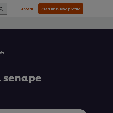
Accedi
Crea un nuovo profilo
ele
a senape