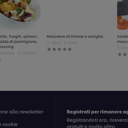
ollo, funghi, spinaci,
Maionese al limone e vaniglia
Sandw
alda di parmigiano,
masca
h. Salse
k. Salse
ressing
Nessuna
f. Ha
valutazione
Ness
 Insalate
d. Verdure
inviata
valu
per
invia
questo
per
recipe
ques
reci
one alla newsletter
Registrati per rimanere a
Registrandoti ora, ricevera
e cookie
gratuiti e molto altro.