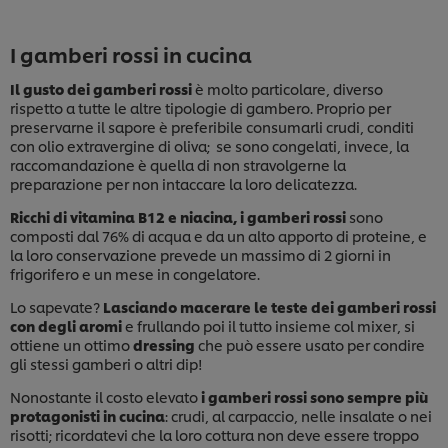
I gamberi rossi in cucina
Il gusto dei gamberi rossi
è molto particolare, diverso
rispetto a tutte le altre tipologie di gambero. Proprio per
preservarne il sapore è preferibile consumarli crudi, conditi
con olio extravergine di oliva; se sono congelati, invece, la
raccomandazione è quella di non stravolgerne la
preparazione per non intaccare la loro delicatezza.
Ricchi di vitamina B12 e niacina, i gamberi rossi
sono
composti dal 76% di acqua e da un alto apporto di proteine, e
la loro conservazione prevede un massimo di 2 giorni in
frigorifero e un mese in congelatore.
Lo sapevate?
Lasciando macerare le teste dei gamberi rossi
con degli aromi
e frullando poi il tutto insieme col mixer, si
ottiene un ottimo
dressing
che può essere usato per condire
gli stessi gamberi o altri dip!
Nonostante il costo elevato
i gamberi rossi sono sempre più
protagonisti in cucina
: crudi, al carpaccio, nelle insalate o nei
risotti; ricordatevi che la loro cottura non deve essere troppo