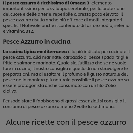
Il pesce azzurro è ricchissimo di Omega 3
, elemento
importantissimo per lo sviluppo cerebrale, per la protezione
del cuore e delle arterie; reperibile a prezzo poco elevato, il
pesce azzurro risulta anche più efficace di molti integratori
specifici! Notevole anche il contenuto di fosforo, iodio, selenio
e vitamina B12.
Pesce Azzurro in cucina
La cucina tipica mediterranea
è la più indicata per cucinare il
pesce azzurro: alici marinate, carpaccio di pesce spada, triglie
fritte e salmone marinato. Quale sia l’utilizzo che se ne vuole
fare in cucina, il nostro consiglio è quello di non stravolgere le
preparazioni, ma di esaltare il profumo e il gusto naturale del
pesce nella maniera più naturale possibile: il pesce azzurro sa
essere protagonista anche consumato con un filo d’olio
d’oliva.
Per soddisfare il fabbisogno di grassi essenziali si consiglia il
consumo di pesce azzurro almeno 2 volte la settimana.
Alcune ricette con il pesce azzurro
Usiamo cookies e tecnologie simili – anche di terze
parti – per migliorare la tua esperienza online sul