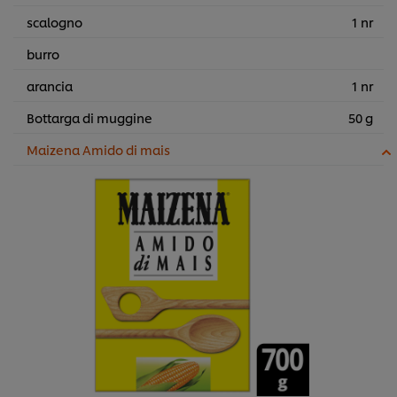
scalogno
1 nr
burro
arancia
1 nr
Bottarga di muggine
50 g
Maizena Amido di mais