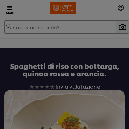
Menu
Cosa stai cercando?
Spaghetti di riso con bottarga,
quinoa rossa e arancia.
Nessuna
Invia valutazione
valutazione
inviata
per
questo
recipe