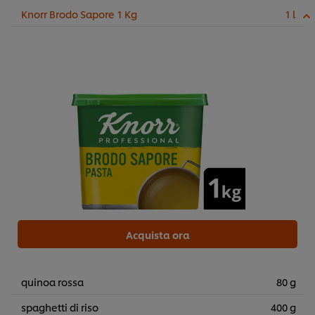
anche se la tipologia più utilizzata è la quinoa
Knorr Brodo Sapore 1 Kg
1 l
Real.
...
Acquista ora
quinoa rossa
80 g
spaghetti di riso
400 g