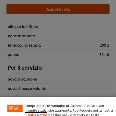
Acquista ora
olio per la frittura
pepe macinato
tentacoli di seppia
200 g
panna
80 ml
Per il servizio
Usiamo cookies e tecnologie simili – anche di terze parti
– per migliorare la tua esperienza online sul nostro sito,
beneficiare di alcune opportunità (come salvare la tua
uova di salmone
"shopping basket" online) e – previo consenso – fornire
funzionalità di social media (Facebook, Instagram, etc.)
uova di pesce volante
e personalizzare i contenuti e gli annunci che vedi in
base ai tuoi interessi (sul nostro sito e su quelli dei
partners). I cookies possono, inoltre, aiutarci a
b. Primi
b. Pesce
comprendere le modalità di utilizzo del nostro sito
tramite statistiche aggregate. Puoi leggere qui la nostra
Cookie Notice
o gestire ora - cliccando sul tasto