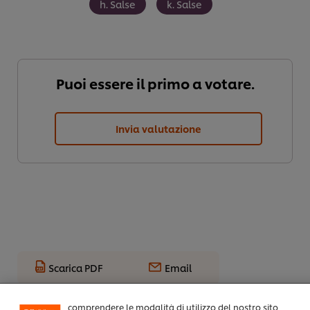
h. Salse
k. Salse
Puoi essere il primo a votare.
Invia valutazione
Usiamo cookies e tecnologie simili – anche di terze parti
– per migliorare la tua esperienza online sul nostro sito,
beneficiare di alcune opportunità (come salvare la tua
"shopping basket" online) e – previo consenso – fornire
funzionalità di social media (Facebook, Instagram, etc.)
Scarica PDF
Email
e personalizzare i contenuti e gli annunci che vedi in
base ai tuoi interessi (sul nostro sito e su quelli dei
partners). I cookies possono, inoltre, aiutarci a
comprendere le modalità di utilizzo del nostro sito