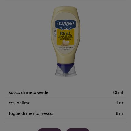
succo di mela verde
20 ml
caviar lime
1 nr
foglie di menta fresca
6 nr