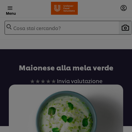
Menu
Cosa stai cercando?
Maionese alla mela verde
Nessuna
Invia valutazione
valutazione
inviata
per
questo
recipe