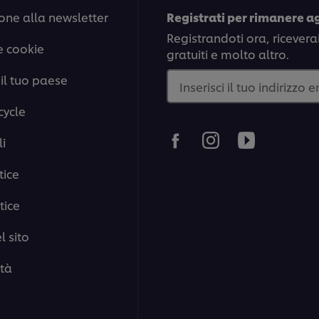
e
one alla newsletter
Registrati per rimanere a
salsa
Demiglace
Registrandoti ora, ricevera
e cookie
è
gratuiti e molto altro.
5.0
su
il tuo paese
Inserisci il tuo indirizzo 
5
da
cycle
1
valutazioni.
i
tice
tice
 sito
ità