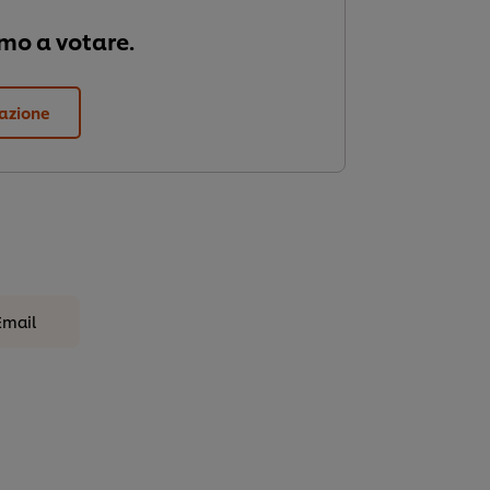
imo a votare.
tazione
Email