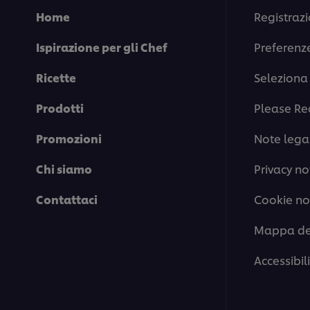
5.0
Home
Registrazi
su
5
Ispirazione per gli Chef
Preferenz
da
1
valutazioni.
Ricette
Seleziona 
Prodotti
Please Re
Promozioni
Note legal
Chi siamo
Privacy no
Contattaci
Cookie no
Mappa del
Accessibil