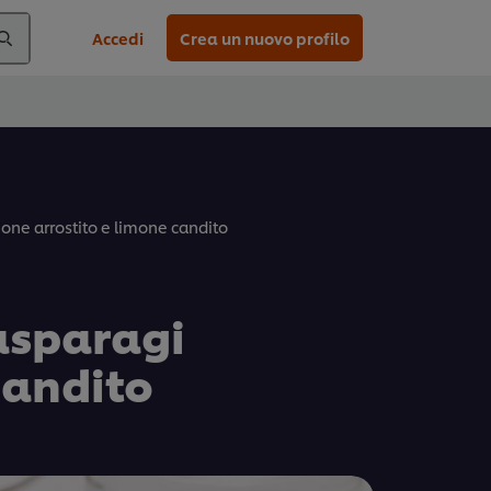
Accedi
Crea un nuovo profilo
ne arrostito e limone candito
asparagi
candito