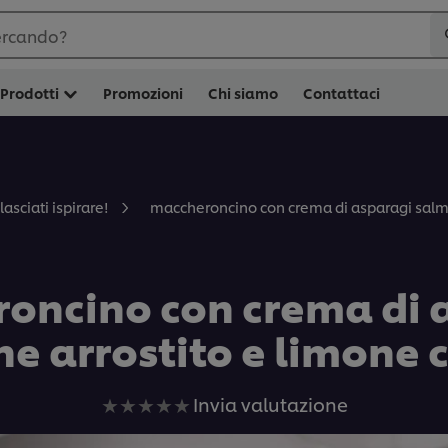
ercando?
Prodotti
Promozioni
Chi siamo
Contattaci
maccheroncino con crema di asparagi salmo
lasciati ispirare!
oncino con crema di 
e arrostito e limone 
Nessuna
Invia valutazione
valutazione