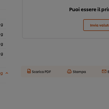
Puoi essere il pr
 g
Invia valu
 g
 g
 g
Scarica PDF
Stampa
 g