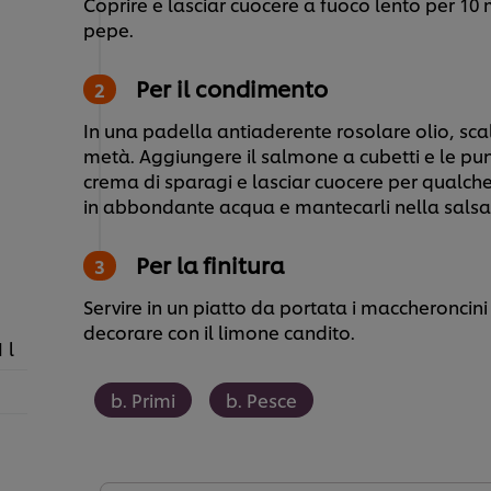
Coprire e lasciar cuocere a fuoco lento per 10 
pepe.
Per il condimento
In una padella antiaderente rosolare olio, sca
metà. Aggiungere il salmone a cubetti e le pun
crema di sparagi e lasciar cuocere per qualche
in abbondante acqua e mantecarli nella salsa
Per la finitura
Servire in un piatto da portata i maccheronci
decorare con il limone candito.
1 l
b. Primi
b. Pesce