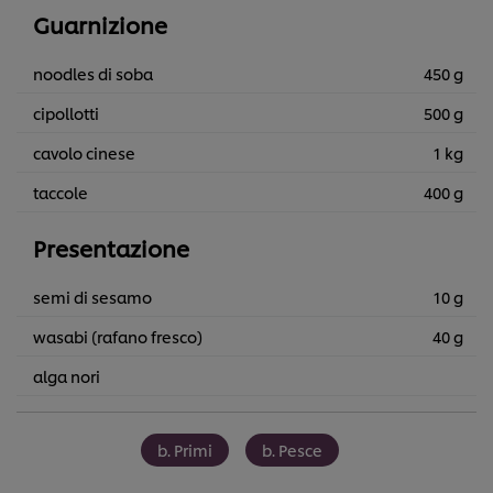
Guarnizione
noodles di soba
450 g
cipollotti
500 g
cavolo cinese
1 kg
taccole
400 g
Presentazione
semi di sesamo
10 g
wasabi (rafano fresco)
40 g
alga nori
b. Primi
b. Pesce