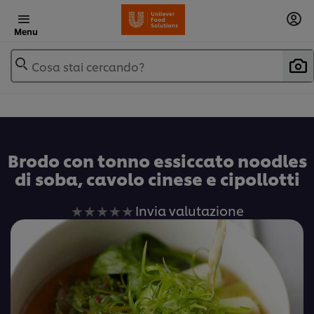
Menu
Cosa stai cercando?
Brodo con tonno essiccato noodles
di soba, cavolo cinese e cipollotti
Nessuna
Invia valutazione
valutazione
inviata
per
questo
recipe