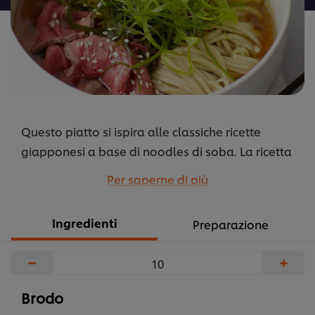
Questo piatto si ispira alle classiche ricette
giapponesi a base di noodles di soba. La ricetta
può essere personalizzata aggiungendo del
Per saperne di più
filetto di manzo tagliato a fette sottili.
...
Ingredienti
Preparazione
−
+
Brodo