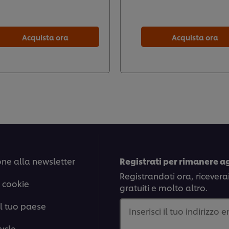
Acquista ora
Acquista ora
one alla newsletter
Registrati per rimanere a
Registrandoti ora, ricevera
 cookie
gratuiti e molto altro.
il tuo paese
Inserisci il tuo indirizzo 
ycle