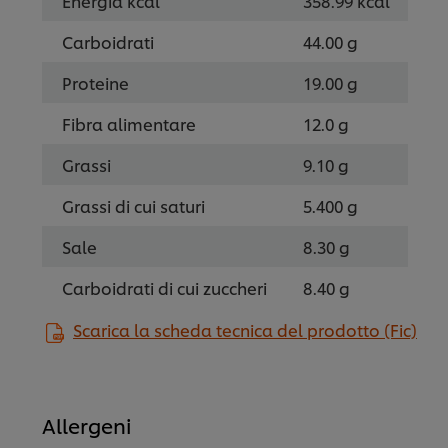
Energia kcal
358.99 kcal
Carboidrati
44.00 g
Proteine
19.00 g
Fibra alimentare
12.0 g
Grassi
9.10 g
Grassi di cui saturi
5.400 g
Sale
8.30 g
Carboidrati di cui zuccheri
8.40 g
Scarica la scheda tecnica del prodotto (Fic)
Allergeni