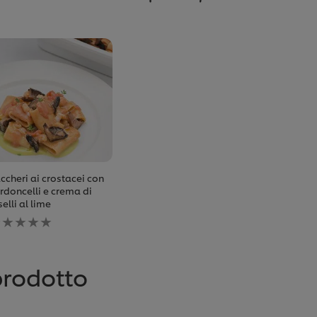
ccheri ai crostacei con
rdoncelli e crema di
selli al lime
essuna
alutazione
nviata
er
uesto
prodotto
ecipe