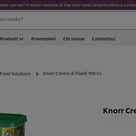
atta con noi! Il nuovo servizio di live chat sarà sempre attivo e comp
cercando?
Prodotti
Promozioni
Chi siamo
Contattaci
Knorr Crema di Piselli 990 Gr
 Food Solutions
Knorr Cre