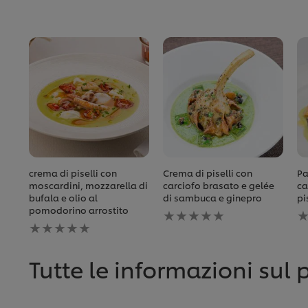
crema di piselli con
Crema di piselli con
Pa
moscardini, mozzarella di
carciofo brasato e gelée
ca
bufala e olio al
di sambuca e ginepro
pi
Nessuna
N
pomodorino arrostito
Nessuna
valutazione
v
valutazione
inviata
i
inviata
per
p
per
questo
q
Tutte le informazioni sul 
questo
recipe
r
recipe