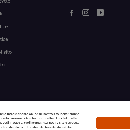
cycle
i
tice
tice
 sito
ità
i i diritti riservati
e la tua esperienza online sul nostro sito, beneficiare di
previo consenso – fornire funzionalità di social media
vedi in base ai tuoi interessi (sul nostro sito e su quelli
lità di utilizzo del nostro sito tramite statistiche