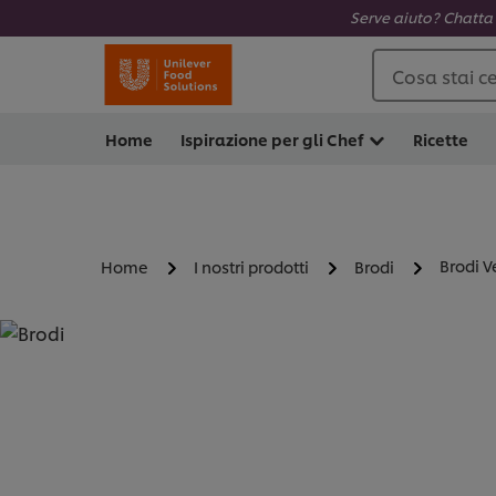
Serve aiuto? Chatta 
Cosa stai c
Home
Ispirazione per gli Chef
Ricette
Brodi V
Home
I nostri prodotti
Brodi
BRODI - BRODI VERDUR