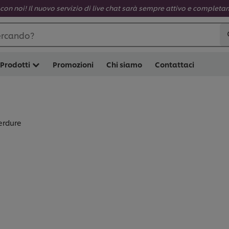
con noi! Il nuovo servizio di live chat sarà sempre attivo e completam
ercando?
Prodotti
Promozioni
Chi siamo
Contattaci
erdure
E (
3
)