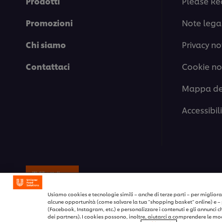
Prodotti
Please Re
Promozioni
Note legal
Chi siamo
Privacy no
Contattaci
Cookie no
Mappa del
Accessibil
© 2026 Unilever Food Solutions / Tutt
Usiamo cookies e tecnologie simili – anche di terze parti – per migliorar
alcune opportunità (come salvare la tua "shopping basket" online) e – 
(Facebook, Instagram, etc.) e personalizzare i contenuti e gli annunci che 
dei partners). I cookies possono, inoltre, aiutarci a comprendere le moda