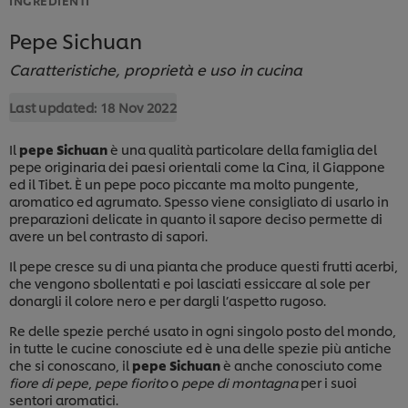
Pepe Sichuan
Caratteristiche, proprietà e uso in cucina
Last updated:
18 Nov 2022
Il
pepe Sichuan
è una qualità particolare della famiglia del
pepe originaria dei paesi orientali come la Cina, il Giappone
ed il Tibet. È un pepe poco piccante ma molto pungente,
aromatico ed agrumato. Spesso viene consigliato di usarlo in
preparazioni delicate in quanto il sapore deciso permette di
avere un bel contrasto di sapori.
Il pepe cresce su di una pianta che produce questi frutti acerbi,
che vengono sbollentati e poi lasciati essiccare al sole per
donargli il colore nero e per dargli l’aspetto rugoso.
Re delle spezie perché usato in ogni singolo posto del mondo,
in tutte le cucine conosciute ed è una delle spezie più antiche
che si conoscano, il
pepe Sichuan
è anche conosciuto come
fiore di pepe
,
pepe fiorito
o
pepe di montagna
per i suoi
sentori aromatici.