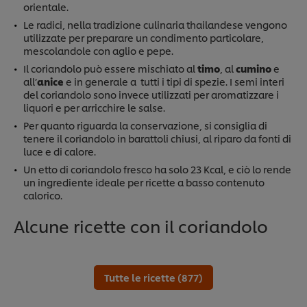
orientale.
Le radici, nella tradizione culinaria thailandese vengono
utilizzate per preparare un condimento particolare,
mescolandole con aglio e pepe.
Il coriandolo può essere mischiato al
timo
, al
cumino
e
all’
anice
e in generale a tutti i tipi di spezie. I semi interi
del coriandolo sono invece utilizzati per aromatizzare i
liquori e per arricchire le salse.
Per quanto riguarda la conservazione, si consiglia di
tenere il coriandolo in barattoli chiusi, al riparo da fonti di
luce e di calore.
Un etto di coriandolo fresco ha solo 23 Kcal, e ciò lo rende
un ingrediente ideale per ricette a basso contenuto
calorico.
Alcune ricette con il coriandolo
Tutte le ricette (877)
Usiamo cookies e tecnologie simili – anche di terze